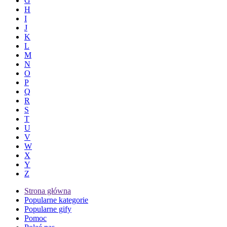
G
H
I
J
K
L
M
N
O
P
Q
R
S
T
U
V
W
X
Y
Z
Strona główna
Popularne kategorie
Popularne gify
Pomoc