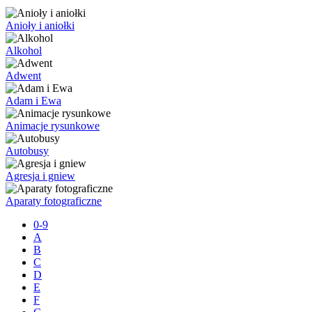
Anioły i aniołki
Alkohol
Adwent
Adam i Ewa
Animacje rysunkowe
Autobusy
Agresja i gniew
Aparaty fotograficzne
0-9
A
B
C
D
E
F