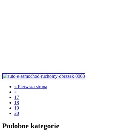
« Pierwsza strona
«
17
18
19
20
Podobne kategorie