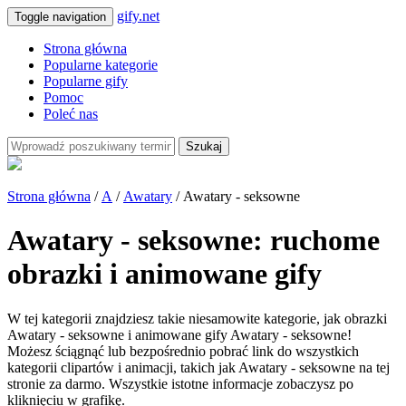
gify.net
Toggle navigation
Strona główna
Popularne kategorie
Popularne gify
Pomoc
Poleć nas
Szukaj
Strona główna
/
A
/
Awatary
/ Awatary - seksowne
Awatary - seksowne: ruchome
obrazki i animowane gify
W tej kategorii znajdziesz takie niesamowite kategorie, jak obrazki
Awatary - seksowne i animowane gify Awatary - seksowne!
Możesz ściągnąć lub bezpośrednio pobrać link do wszystkich
kategorii clipartów i animacji, takich jak Awatary - seksowne na tej
stronie za darmo. Wszystkie istotne informacje zobaczysz po
kliknięciu w grafikę.