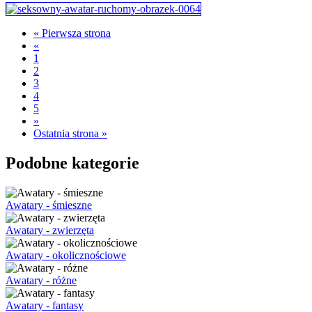
« Pierwsza strona
«
1
2
3
4
5
»
Ostatnia strona »
Podobne kategorie
Awatary - śmieszne
Awatary - zwierzęta
Awatary - okolicznościowe
Awatary - różne
Awatary - fantasy