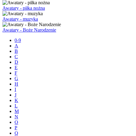
Awatary - piłka nożna
Awatary - muzyka
Awatary - Boże Narodzenie
0-9
A
B
C
D
E
F
G
H
I
J
K
L
M
N
O
P
Q