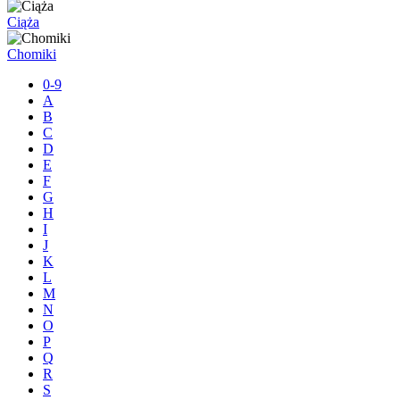
Ciąża
Chomiki
0-9
A
B
C
D
E
F
G
H
I
J
K
L
M
N
O
P
Q
R
S