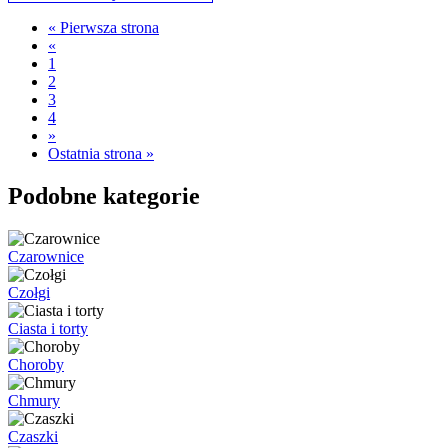
« Pierwsza strona
«
1
2
3
4
»
Ostatnia strona »
Podobne kategorie
Czarownice
Czołgi
Ciasta i torty
Choroby
Chmury
Czaszki