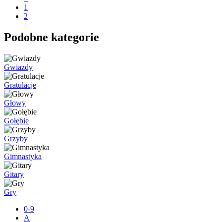
1
2
Podobne kategorie
Gwiazdy
Gratulacje
Głowy
Gołębie
Grzyby
Gimnastyka
Gitary
Gry
0-9
A