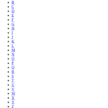
B
C
D
E
F
G
H
I
J
K
L
M
N
O
P
Q
R
S
T
U
V
W
X
Y
Z