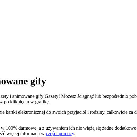
mowane gify
Gazety i animowane gify Gazety! Możesz ściągnąć lub bezpośrednio pobrać
z po kliknięciu w grafikę.
e kartki elektronicznej do swoich przyjaciół i rodziny, całkowicie za
 są w 100% darmowe, a z używaniem ich nie wiążą się żadne dodatkow
leźć więcej informacji w
części pomocy
.