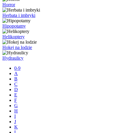
Horror
Herbata i imbryki
Hipopotamy
Helikoptery
Hokej na lodzie
Hydraulicy
0-9
A
B
C
D
E
F
G
H
I
J
K
L