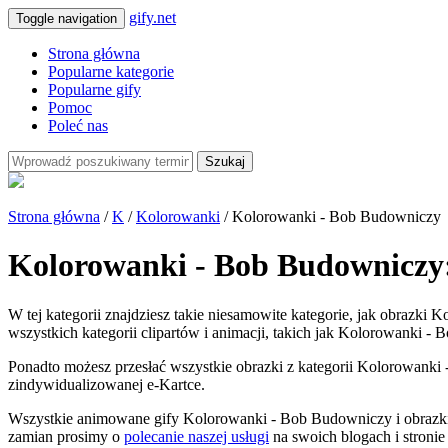
gify.net
Toggle navigation
Strona główna
Popularne kategorie
Popularne gify
Pomoc
Poleć nas
Szukaj
Strona główna
/
K
/
Kolorowanki
/ Kolorowanki - Bob Budowniczy
Kolorowanki - Bob Budowniczy:
W tej kategorii znajdziesz takie niesamowite kategorie, jak obraz
wszystkich kategorii clipartów i animacji, takich jak Kolorowanki - 
Ponadto możesz przesłać wszystkie obrazki z kategorii Kolorowanki -
zindywidualizowanej e-Kartce.
Wszystkie animowane gify Kolorowanki - Bob Budowniczy i obrazki
zamian prosimy o
polecanie naszej usługi
na swoich blogach i stronie