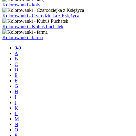
Kolorowanki - koty
Kolorowanki - Czarodziejka z Księżyca
Kolorowanki - Kubuś Puchatek
Kolorowanki - farma
0-9
A
B
C
D
E
F
G
H
I
J
K
L
M
N
O
P