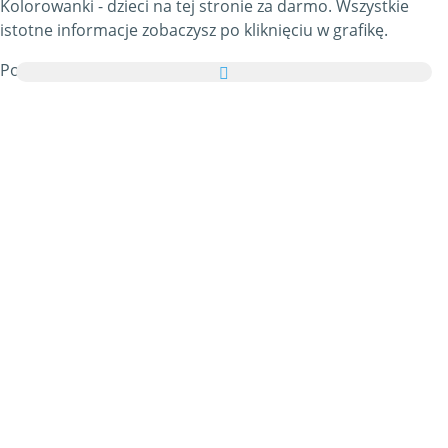
Kolorowanki - dzieci na tej stronie za darmo. Wszystkie
istotne informacje zobaczysz po kliknięciu w grafikę.
Ponadto możesz przesłać wszystkie obrazki z kategorii
Kolorowanki - dzieci w formie kartki elektronicznej do
swoich przyjaciół i rodziny, całkowicie za darmo, a nawet
dodać kilka słów na swojej zindywidualizowanej e-Kartce.
Wszystkie animowane gify Kolorowanki - dzieci i obrazki
Kolorowanki - dzieci w tej kategorii są w 100% darmowe, a z
używaniem ich nie wiążą się żadne dodatkowe koszty. W
zamian prosimy o
polecanie naszej usługi
na swoich
blogach i stronie głównej własnych portali. Na ten temat
możesz znaleźć więcej informacji w
części pomocy
.