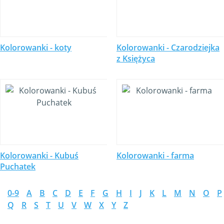
Kolorowanki - koty
Kolorowanki - Czarodziejka
z Księżyca
Kolorowanki - Kubuś
Kolorowanki - farma
Puchatek
0-9
A
B
C
D
E
F
G
H
I
J
K
L
M
N
O
P
Q
R
S
T
U
V
W
X
Y
Z