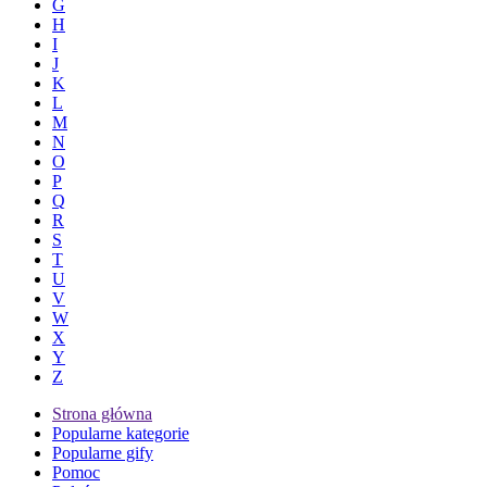
G
H
I
J
K
L
M
N
O
P
Q
R
S
T
U
V
W
X
Y
Z
Strona główna
Popularne kategorie
Popularne gify
Pomoc