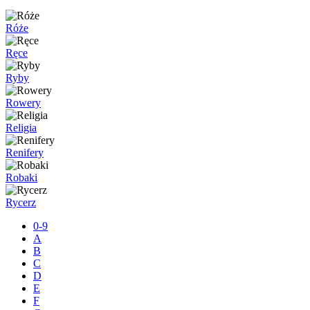
Róże
Ręce
Ryby
Rowery
Religia
Renifery
Robaki
Rycerz
0-9
A
B
C
D
E
F