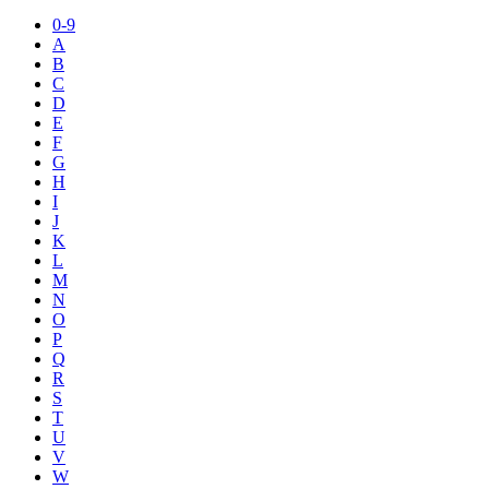
0-9
A
B
C
D
E
F
G
H
I
J
K
L
M
N
O
P
Q
R
S
T
U
V
W