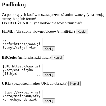
Podlinkuj
Za pomocą tych kodów możesz przenieść animowane gify na swoją
stronę, blog lub forum!
OSTRZEŻENIE:
Tych kodów nie wolno zmieniać!
HTML:
(dla strony głównej/blogów/e-maili/itd.)
Kopiuj
Kopiuj
BBCode:
(na fora/książki gości)
Kopiuj
Kopiuj
URL:
(bezpośredni adres URL do obrazka)
Kopiuj
Kopiuj