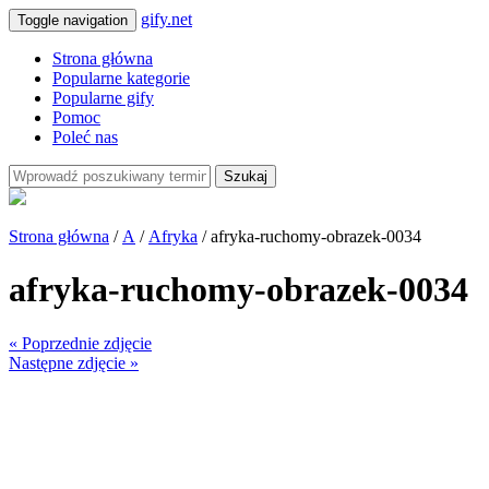
gify.net
Toggle navigation
Strona główna
Popularne kategorie
Popularne gify
Pomoc
Poleć nas
Szukaj
Strona główna
/
A
/
Afryka
/ afryka-ruchomy-obrazek-0034
afryka-ruchomy-obrazek-0034
« Poprzednie zdjęcie
Następne zdjęcie »