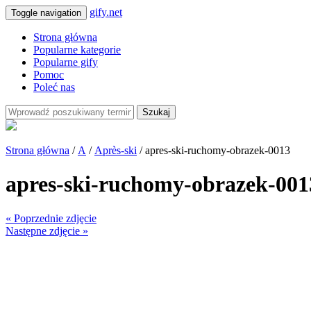
gify.net
Toggle navigation
Strona główna
Popularne kategorie
Popularne gify
Pomoc
Poleć nas
Szukaj
Strona główna
/
A
/
Après-ski
/ apres-ski-ruchomy-obrazek-0013
apres-ski-ruchomy-obrazek-001
« Poprzednie zdjęcie
Następne zdjęcie »