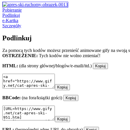
Pobieranie
Podlinkuj
e-Kartka
Szczegóły
Podlinkuj
Za pomocą tych kodów możesz przenieść animowane gify na swoją st
OSTRZEŻENIE:
Tych kodów nie wolno zmieniać!
HTML:
(dla strony głównej/blogów/e-maili/itd.)
Kopiuj
Kopiuj
BBCode:
(na fora/książki gości)
Kopiuj
Kopiuj
URL:
(bezpośredni adres URL do obrazka)
Kopiuj