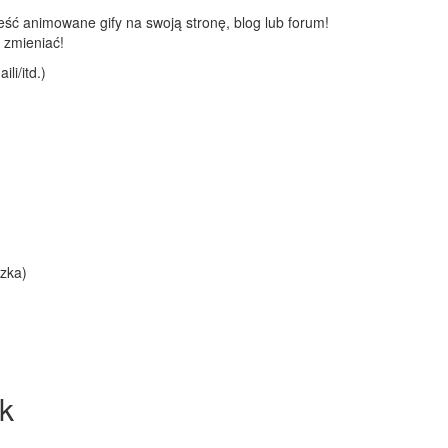
ć animowane gify na swoją stronę, blog lub forum!
 zmieniać!
li/itd.)
zka)
k