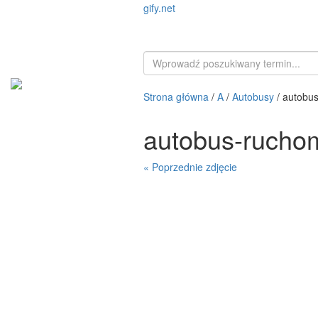
gify.net
Strona główna
/
A
/
Autobusy
/ autobu
autobus-rucho
« Poprzednie zdjęcie