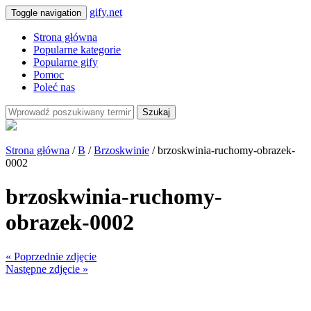
gify.net
Toggle navigation
Strona główna
Popularne kategorie
Popularne gify
Pomoc
Poleć nas
Szukaj
Strona główna
/
B
/
Brzoskwinie
/ brzoskwinia-ruchomy-obrazek-
0002
brzoskwinia-ruchomy-
obrazek-0002
« Poprzednie zdjęcie
Następne zdjęcie »