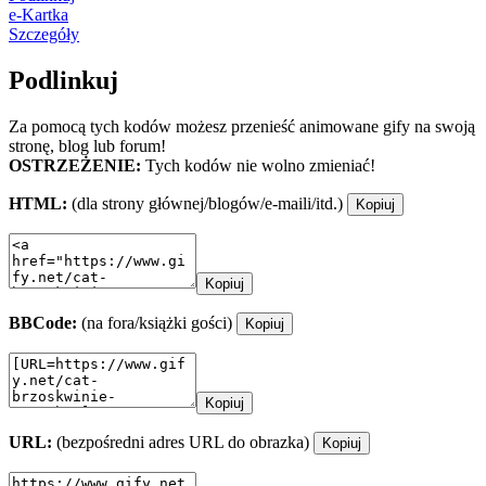
e-Kartka
Szczegóły
Podlinkuj
Za pomocą tych kodów możesz przenieść animowane gify na swoją
stronę, blog lub forum!
OSTRZEŻENIE:
Tych kodów nie wolno zmieniać!
HTML:
(dla strony głównej/blogów/e-maili/itd.)
Kopiuj
Kopiuj
BBCode:
(na fora/książki gości)
Kopiuj
Kopiuj
URL:
(bezpośredni adres URL do obrazka)
Kopiuj