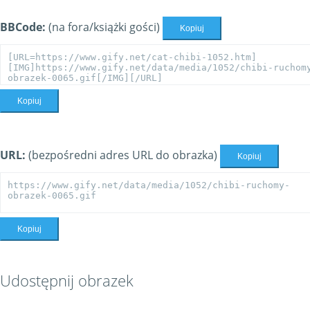
BBCode:
(na fora/książki gości)
Kopiuj
Kopiuj
URL:
(bezpośredni adres URL do obrazka)
Kopiuj
Kopiuj
Udostępnij obrazek