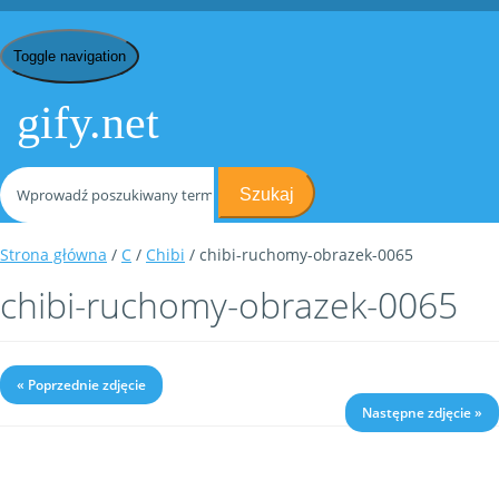
Toggle navigation
gify.net
Szukaj
Strona główna
/
C
/
Chibi
/ chibi-ruchomy-obrazek-0065
chibi-ruchomy-obrazek-0065
« Poprzednie zdjęcie
Następne zdjęcie »