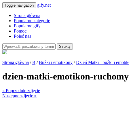
gify.net
Toggle navigation
Strona główna
Popularne kategorie
Popularne gify
Pomoc
Poleć nas
Szukaj
Strona główna
/
B
/
Buźki i emotikony
/
Dzień Matki - buźki i emoti
dzien-matki-emotikon-ruchomy
« Poprzednie zdjęcie
Następne zdjęcie »