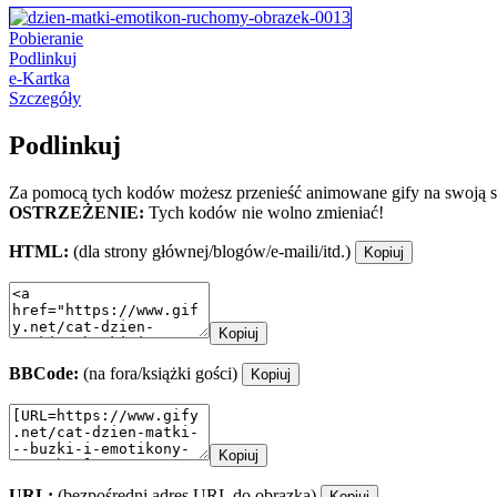
Pobieranie
Podlinkuj
e-Kartka
Szczegóły
Podlinkuj
Za pomocą tych kodów możesz przenieść animowane gify na swoją st
OSTRZEŻENIE:
Tych kodów nie wolno zmieniać!
HTML:
(dla strony głównej/blogów/e-maili/itd.)
Kopiuj
Kopiuj
BBCode:
(na fora/książki gości)
Kopiuj
Kopiuj
URL:
(bezpośredni adres URL do obrazka)
Kopiuj