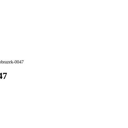
obrazek-0047
47