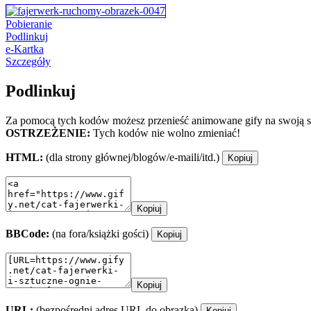
Pobieranie
Podlinkuj
e-Kartka
Szczegóły
Podlinkuj
Za pomocą tych kodów możesz przenieść animowane gify na swoją st
OSTRZEŻENIE:
Tych kodów nie wolno zmieniać!
HTML:
(dla strony głównej/blogów/e-maili/itd.)
Kopiuj
Kopiuj
BBCode:
(na fora/książki gości)
Kopiuj
Kopiuj
URL:
(bezpośredni adres URL do obrazka)
Kopiuj