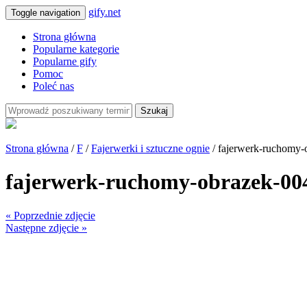
gify.net
Toggle navigation
Strona główna
Popularne kategorie
Popularne gify
Pomoc
Poleć nas
Szukaj
Strona główna
/
F
/
Fajerwerki i sztuczne ognie
/ fajerwerk-ruchomy-
fajerwerk-ruchomy-obrazek-00
« Poprzednie zdjęcie
Następne zdjęcie »