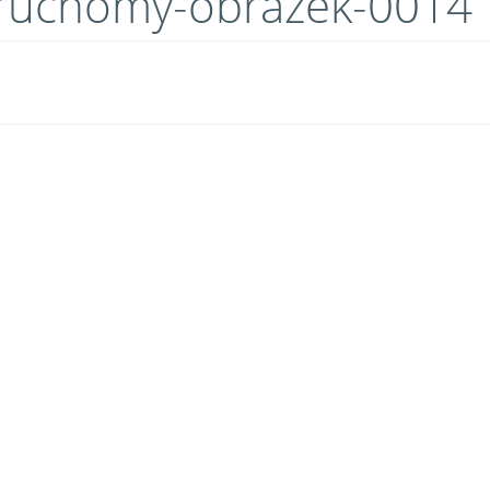
ej-ruchomy-obrazek-0014