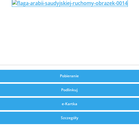
Pobieranie
Podlinkuj
e-Kartka
Szczegóły