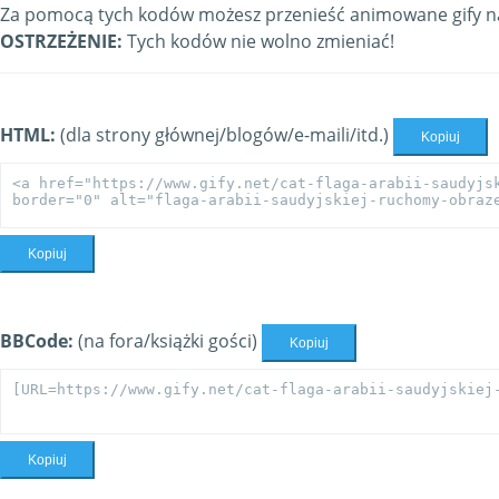
Za pomocą tych kodów możesz przenieść animowane gify na 
OSTRZEŻENIE:
Tych kodów nie wolno zmieniać!
HTML:
(dla strony głównej/blogów/e-maili/itd.)
Kopiuj
Kopiuj
BBCode:
(na fora/książki gości)
Kopiuj
Kopiuj