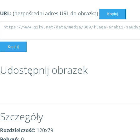
URL:
(bezpośredni adres URL do obrazka)
Kopiuj
Kopiuj
Udostępnij obrazek
Szczegóły
Rozdzielczość:
120x79
Pobrań:
0