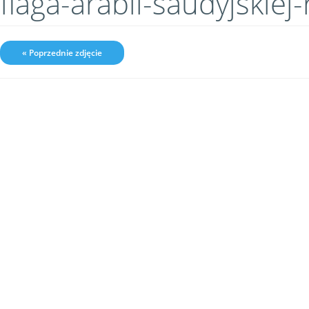
flaga-arabii-saudyjski
« Poprzednie zdjęcie