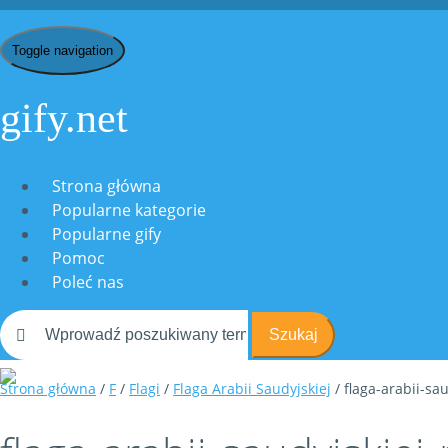
Toggle navigation
gify.net
Strona główna
Popularne kategorie
Popularne gify
Pomoc
Poleć nas
Szukaj
Strona główna
/
F
/
Flagi
/
Flaga Arabii Saudyjskiej
/ flaga-arabii-s