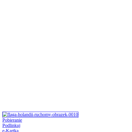
Pobieranie
Podlinkuj
e-Kartka