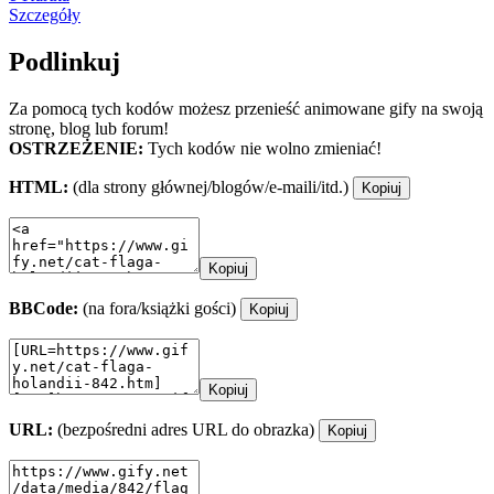
Szczegóły
Podlinkuj
Za pomocą tych kodów możesz przenieść animowane gify na swoją
stronę, blog lub forum!
OSTRZEŻENIE:
Tych kodów nie wolno zmieniać!
HTML:
(dla strony głównej/blogów/e-maili/itd.)
Kopiuj
Kopiuj
BBCode:
(na fora/książki gości)
Kopiuj
Kopiuj
URL:
(bezpośredni adres URL do obrazka)
Kopiuj