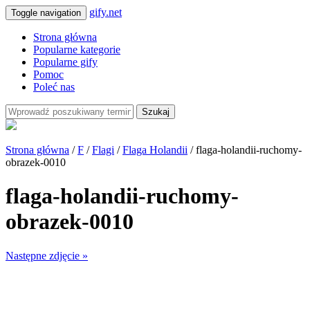
gify.net
Toggle navigation
Strona główna
Popularne kategorie
Popularne gify
Pomoc
Poleć nas
Szukaj
Strona główna
/
F
/
Flagi
/
Flaga Holandii
/ flaga-holandii-ruchomy-
obrazek-0010
flaga-holandii-ruchomy-
obrazek-0010
Następne zdjęcie »