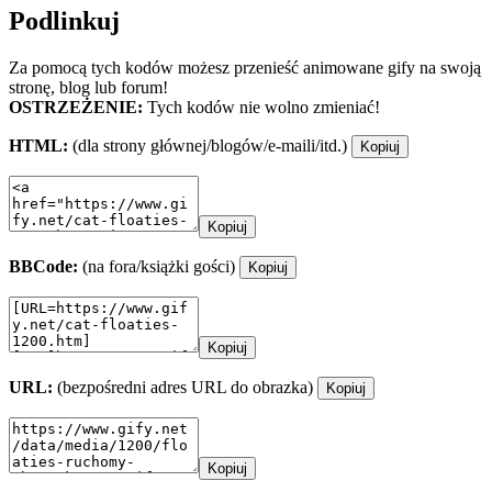
Podlinkuj
Za pomocą tych kodów możesz przenieść animowane gify na swoją
stronę, blog lub forum!
OSTRZEŻENIE:
Tych kodów nie wolno zmieniać!
HTML:
(dla strony głównej/blogów/e-maili/itd.)
Kopiuj
Kopiuj
BBCode:
(na fora/książki gości)
Kopiuj
Kopiuj
URL:
(bezpośredni adres URL do obrazka)
Kopiuj
Kopiuj