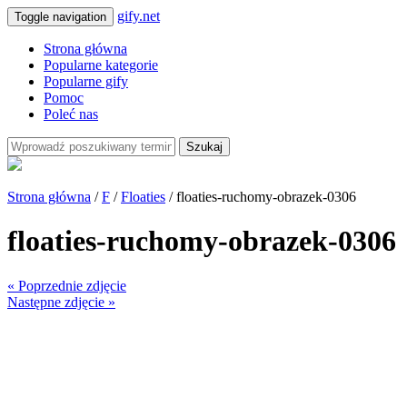
gify.net
Toggle navigation
Strona główna
Popularne kategorie
Popularne gify
Pomoc
Poleć nas
Szukaj
Strona główna
/
F
/
Floaties
/ floaties-ruchomy-obrazek-0306
floaties-ruchomy-obrazek-0306
« Poprzednie zdjęcie
Następne zdjęcie »