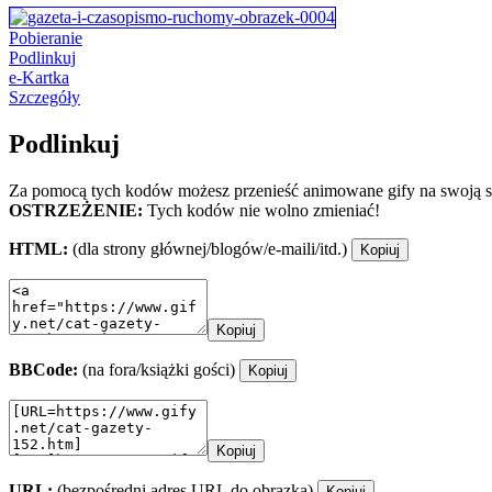
Pobieranie
Podlinkuj
e-Kartka
Szczegóły
Podlinkuj
Za pomocą tych kodów możesz przenieść animowane gify na swoją st
OSTRZEŻENIE:
Tych kodów nie wolno zmieniać!
HTML:
(dla strony głównej/blogów/e-maili/itd.)
Kopiuj
Kopiuj
BBCode:
(na fora/książki gości)
Kopiuj
Kopiuj
URL:
(bezpośredni adres URL do obrazka)
Kopiuj