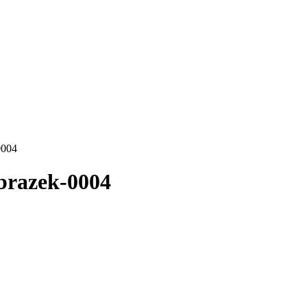
0004
brazek-0004