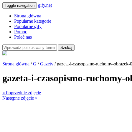
gify.net
Toggle navigation
Strona główna
Popularne kategorie
Popularne gify
Pomoc
Poleć nas
Szukaj
Strona główna
/
G
/
Gazety
/ gazeta-i-czasopismo-ruchomy-obrazek-
gazeta-i-czasopismo-ruchomy-o
« Poprzednie zdjęcie
Następne zdjęcie »