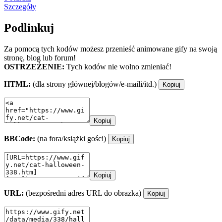
Szczegóły
Podlinkuj
Za pomocą tych kodów możesz przenieść animowane gify na swoją
stronę, blog lub forum!
OSTRZEŻENIE:
Tych kodów nie wolno zmieniać!
HTML:
(dla strony głównej/blogów/e-maili/itd.)
Kopiuj
Kopiuj
BBCode:
(na fora/książki gości)
Kopiuj
Kopiuj
URL:
(bezpośredni adres URL do obrazka)
Kopiuj