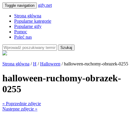
gify.net
Toggle navigation
Strona główna
Popularne kategorie
Popularne gify
Pomoc
Poleć nas
Szukaj
Strona główna
/
H
/
Halloween
/ halloween-ruchomy-obrazek-0255
halloween-ruchomy-obrazek-
0255
« Poprzednie zdjęcie
Następne zdjęcie »