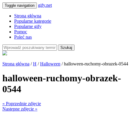
gify.net
Toggle navigation
Strona główna
Popularne kategorie
Popularne gify
Pomoc
Poleć nas
Szukaj
Strona główna
/
H
/
Halloween
/ halloween-ruchomy-obrazek-0544
halloween-ruchomy-obrazek-
0544
« Poprzednie zdjęcie
Następne zdjęcie »