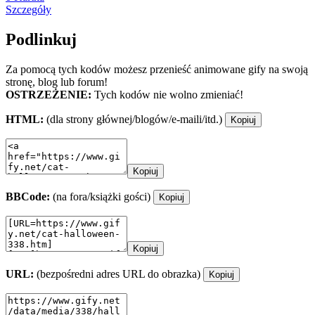
Szczegóły
Podlinkuj
Za pomocą tych kodów możesz przenieść animowane gify na swoją
stronę, blog lub forum!
OSTRZEŻENIE:
Tych kodów nie wolno zmieniać!
HTML:
(dla strony głównej/blogów/e-maili/itd.)
Kopiuj
Kopiuj
BBCode:
(na fora/książki gości)
Kopiuj
Kopiuj
URL:
(bezpośredni adres URL do obrazka)
Kopiuj