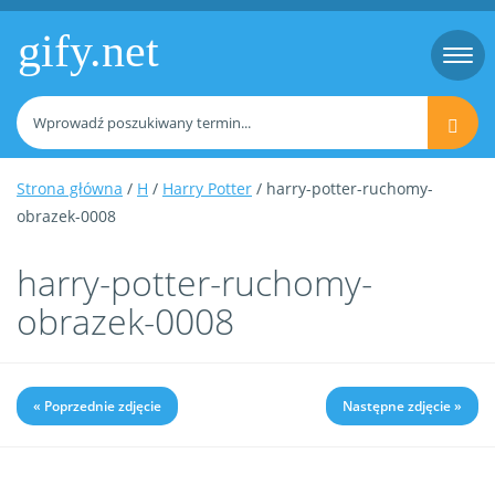
gify.net
Togg
navi
Strona główna
/
H
/
Harry Potter
/ harry-potter-ruchomy-
obrazek-0008
harry-potter-ruchomy-
obrazek-0008
« Poprzednie zdjęcie
Następne zdjęcie »