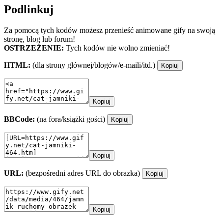
Podlinkuj
Za pomocą tych kodów możesz przenieść animowane gify na swoją
stronę, blog lub forum!
OSTRZEŻENIE:
Tych kodów nie wolno zmieniać!
HTML:
(dla strony głównej/blogów/e-maili/itd.)
Kopiuj
Kopiuj
BBCode:
(na fora/książki gości)
Kopiuj
Kopiuj
URL:
(bezpośredni adres URL do obrazka)
Kopiuj
Kopiuj