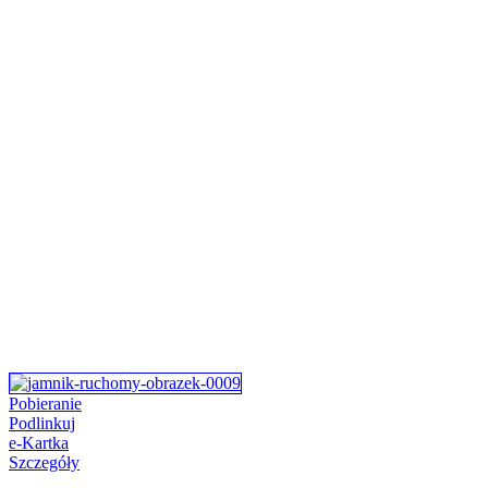
Pobieranie
Podlinkuj
e-Kartka
Szczegóły