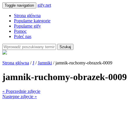
gify.net
Toggle navigation
Strona główna
Popularne kategorie
Popularne gify
Pomoc
Poleć nas
Szukaj
Strona główna
/
J
/
Jamniki
/ jamnik-ruchomy-obrazek-0009
jamnik-ruchomy-obrazek-0009
« Poprzednie zdjęcie
Następne zdjęcie »