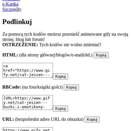
e-Kartka
Szczegóły
Podlinkuj
Za pomocą tych kodów możesz przenieść animowane gify na swoją
stronę, blog lub forum!
OSTRZEŻENIE:
Tych kodów nie wolno zmieniać!
HTML:
(dla strony głównej/blogów/e-maili/itd.)
Kopiuj
Kopiuj
BBCode:
(na fora/książki gości)
Kopiuj
Kopiuj
URL:
(bezpośredni adres URL do obrazka)
Kopiuj