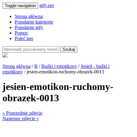
gify.net
Toggle navigation
Strona główna
Popularne kategorie
Popularne gify
Pomoc
Poleć nas
Szukaj
Strona główna
/
B
/
Buźki i emotikony
/
Jesień - buźki i
emotikony
/ jesien-emotikon-ruchomy-obrazek-0013
jesien-emotikon-ruchomy-
obrazek-0013
« Poprzednie zdjęcie
Następne zdjęcie »