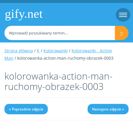
gify.net
Togg
navi
Strona główna
/
K
/
Kolorowanki
/
Kolorowanki - Action
Man
/ kolorowanka-action-man-ruchomy-obrazek-0003
kolorowanka-action-man-
ruchomy-obrazek-0003
« Poprzednie zdjęcie
Następne zdjęcie »