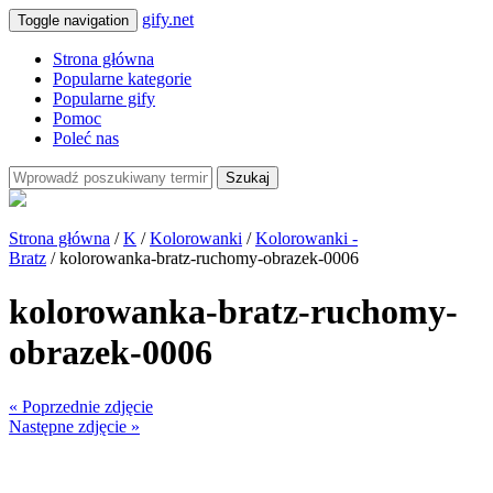
gify.net
Toggle navigation
Strona główna
Popularne kategorie
Popularne gify
Pomoc
Poleć nas
Szukaj
Strona główna
/
K
/
Kolorowanki
/
Kolorowanki -
Bratz
/ kolorowanka-bratz-ruchomy-obrazek-0006
kolorowanka-bratz-ruchomy-
obrazek-0006
« Poprzednie zdjęcie
Następne zdjęcie »