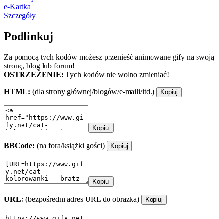
e-Kartka
Szczegóły
Podlinkuj
Za pomocą tych kodów możesz przenieść animowane gify na swoją
stronę, blog lub forum!
OSTRZEŻENIE:
Tych kodów nie wolno zmieniać!
HTML:
(dla strony głównej/blogów/e-maili/itd.)
Kopiuj
Kopiuj
BBCode:
(na fora/książki gości)
Kopiuj
Kopiuj
URL:
(bezpośredni adres URL do obrazka)
Kopiuj