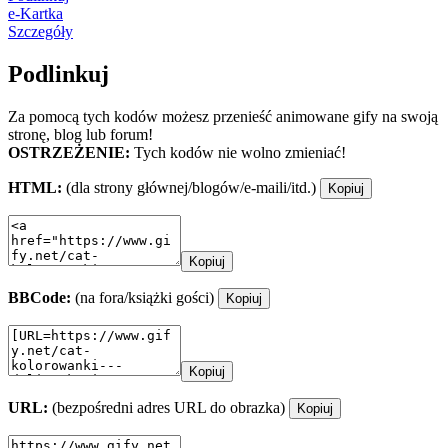
e-Kartka
Szczegóły
Podlinkuj
Za pomocą tych kodów możesz przenieść animowane gify na swoją
stronę, blog lub forum!
OSTRZEŻENIE:
Tych kodów nie wolno zmieniać!
HTML:
(dla strony głównej/blogów/e-maili/itd.)
Kopiuj
Kopiuj
BBCode:
(na fora/książki gości)
Kopiuj
Kopiuj
URL:
(bezpośredni adres URL do obrazka)
Kopiuj