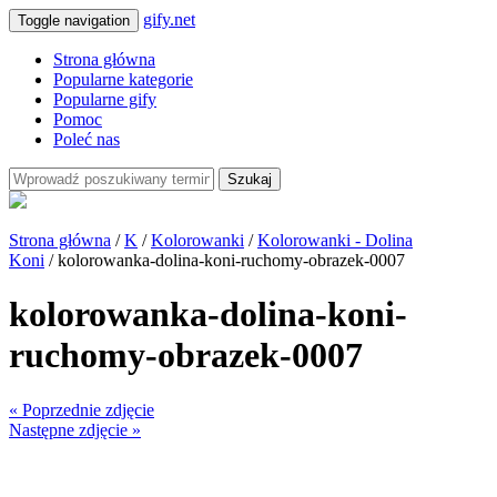
gify.net
Toggle navigation
Strona główna
Popularne kategorie
Popularne gify
Pomoc
Poleć nas
Szukaj
Strona główna
/
K
/
Kolorowanki
/
Kolorowanki - Dolina
Koni
/ kolorowanka-dolina-koni-ruchomy-obrazek-0007
kolorowanka-dolina-koni-
ruchomy-obrazek-0007
« Poprzednie zdjęcie
Następne zdjęcie »