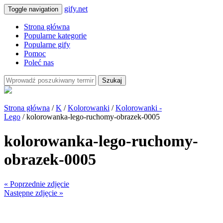
gify.net
Toggle navigation
Strona główna
Popularne kategorie
Popularne gify
Pomoc
Poleć nas
Szukaj
Strona główna
/
K
/
Kolorowanki
/
Kolorowanki -
Lego
/ kolorowanka-lego-ruchomy-obrazek-0005
kolorowanka-lego-ruchomy-
obrazek-0005
« Poprzednie zdjęcie
Następne zdjęcie »