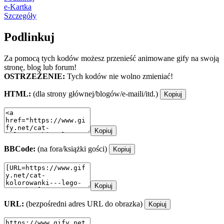
e-Kartka
Szczegóły
Podlinkuj
Za pomocą tych kodów możesz przenieść animowane gify na swoją
stronę, blog lub forum!
OSTRZEŻENIE:
Tych kodów nie wolno zmieniać!
HTML:
(dla strony głównej/blogów/e-maili/itd.)
Kopiuj
Kopiuj
BBCode:
(na fora/książki gości)
Kopiuj
Kopiuj
URL:
(bezpośredni adres URL do obrazka)
Kopiuj