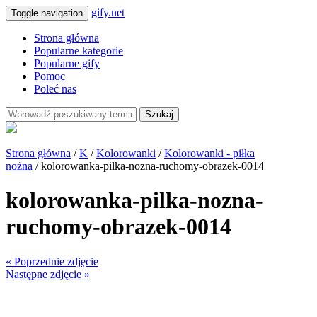
gify.net
Toggle navigation
Strona główna
Popularne kategorie
Popularne gify
Pomoc
Poleć nas
Szukaj
Strona główna
/
K
/
Kolorowanki
/
Kolorowanki - piłka
nożna
/ kolorowanka-pilka-nozna-ruchomy-obrazek-0014
kolorowanka-pilka-nozna-
ruchomy-obrazek-0014
« Poprzednie zdjęcie
Następne zdjęcie »