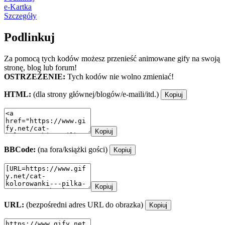
e-Kartka
Szczegóły
Podlinkuj
Za pomocą tych kodów możesz przenieść animowane gify na swoją
stronę, blog lub forum!
OSTRZEŻENIE:
Tych kodów nie wolno zmieniać!
HTML:
(dla strony głównej/blogów/e-maili/itd.)
Kopiuj
Kopiuj
BBCode:
(na fora/książki gości)
Kopiuj
Kopiuj
URL:
(bezpośredni adres URL do obrazka)
Kopiuj