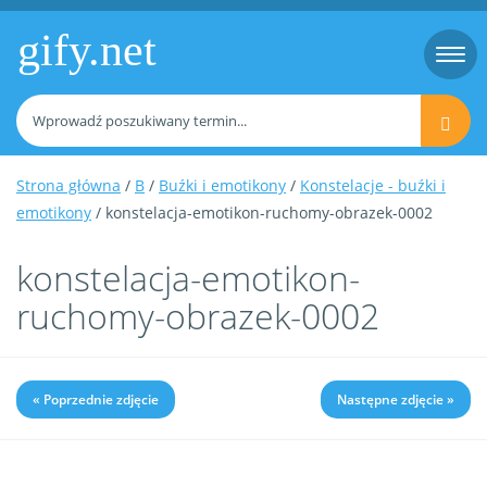
gify.net
Togg
navi
Strona główna
/
B
/
Buźki i emotikony
/
Konstelacje - buźki i
emotikony
/ konstelacja-emotikon-ruchomy-obrazek-0002
konstelacja-emotikon-
ruchomy-obrazek-0002
« Poprzednie zdjęcie
Następne zdjęcie »