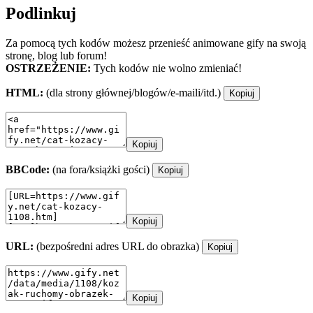
Podlinkuj
Za pomocą tych kodów możesz przenieść animowane gify na swoją
stronę, blog lub forum!
OSTRZEŻENIE:
Tych kodów nie wolno zmieniać!
HTML:
(dla strony głównej/blogów/e-maili/itd.)
Kopiuj
Kopiuj
BBCode:
(na fora/książki gości)
Kopiuj
Kopiuj
URL:
(bezpośredni adres URL do obrazka)
Kopiuj
Kopiuj