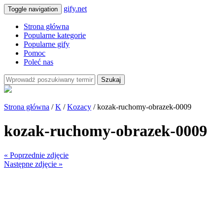
gify.net
Toggle navigation
Strona główna
Popularne kategorie
Popularne gify
Pomoc
Poleć nas
Szukaj
Strona główna
/
K
/
Kozacy
/ kozak-ruchomy-obrazek-0009
kozak-ruchomy-obrazek-0009
« Poprzednie zdjęcie
Następne zdjęcie »