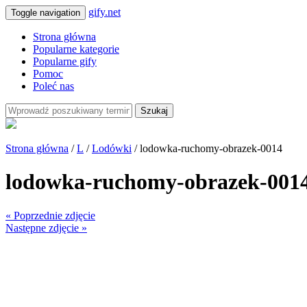
gify.net
Toggle navigation
Strona główna
Popularne kategorie
Popularne gify
Pomoc
Poleć nas
Szukaj
Strona główna
/
L
/
Lodówki
/ lodowka-ruchomy-obrazek-0014
lodowka-ruchomy-obrazek-001
« Poprzednie zdjęcie
Następne zdjęcie »