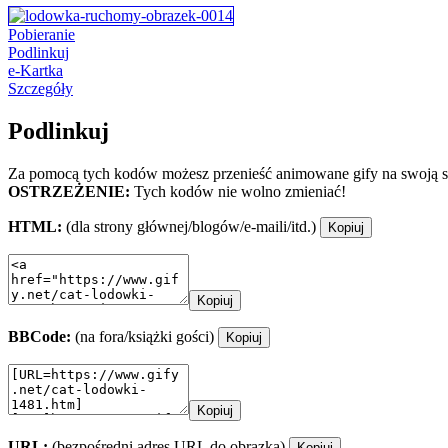
Pobieranie
Podlinkuj
e-Kartka
Szczegóły
Podlinkuj
Za pomocą tych kodów możesz przenieść animowane gify na swoją st
OSTRZEŻENIE:
Tych kodów nie wolno zmieniać!
HTML:
(dla strony głównej/blogów/e-maili/itd.)
Kopiuj
Kopiuj
BBCode:
(na fora/książki gości)
Kopiuj
Kopiuj
URL:
(bezpośredni adres URL do obrazka)
Kopiuj