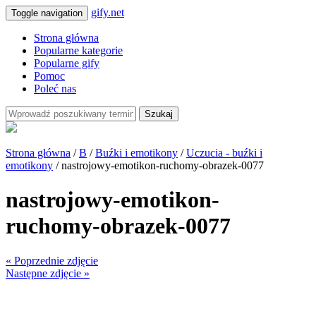
gify.net
Toggle navigation
Strona główna
Popularne kategorie
Popularne gify
Pomoc
Poleć nas
Szukaj
Strona główna
/
B
/
Buźki i emotikony
/
Uczucia - buźki i
emotikony
/ nastrojowy-emotikon-ruchomy-obrazek-0077
nastrojowy-emotikon-
ruchomy-obrazek-0077
« Poprzednie zdjęcie
Następne zdjęcie »