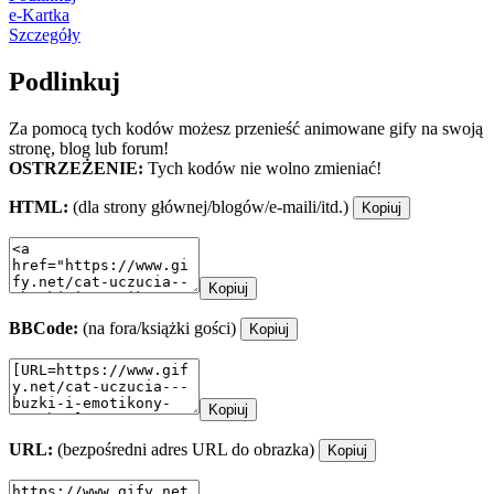
e-Kartka
Szczegóły
Podlinkuj
Za pomocą tych kodów możesz przenieść animowane gify na swoją
stronę, blog lub forum!
OSTRZEŻENIE:
Tych kodów nie wolno zmieniać!
HTML:
(dla strony głównej/blogów/e-maili/itd.)
Kopiuj
Kopiuj
BBCode:
(na fora/książki gości)
Kopiuj
Kopiuj
URL:
(bezpośredni adres URL do obrazka)
Kopiuj