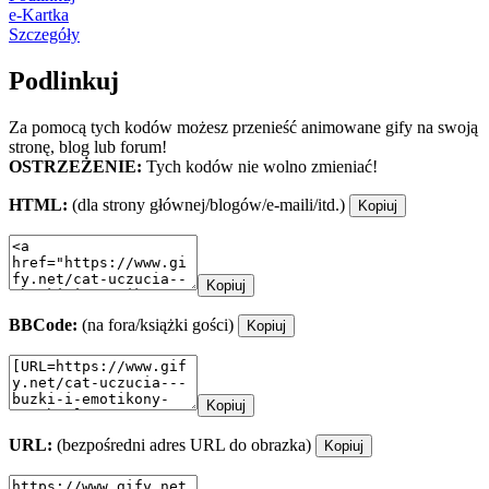
e-Kartka
Szczegóły
Podlinkuj
Za pomocą tych kodów możesz przenieść animowane gify na swoją
stronę, blog lub forum!
OSTRZEŻENIE:
Tych kodów nie wolno zmieniać!
HTML:
(dla strony głównej/blogów/e-maili/itd.)
Kopiuj
Kopiuj
BBCode:
(na fora/książki gości)
Kopiuj
Kopiuj
URL:
(bezpośredni adres URL do obrazka)
Kopiuj