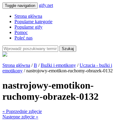
gify.net
Toggle navigation
Strona główna
Popularne kategorie
Popularne gify
Pomoc
Poleć nas
Szukaj
Strona główna
/
B
/
Buźki i emotikony
/
Uczucia - buźki i
emotikony
/ nastrojowy-emotikon-ruchomy-obrazek-0132
nastrojowy-emotikon-
ruchomy-obrazek-0132
« Poprzednie zdjęcie
Następne zdjęcie »