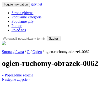
gify.net
Toggle navigation
Strona główna
Popularne kategorie
Popularne gify
Pomoc
Poleć nas
Szukaj
Strona główna
/
O
/
Ogień
/ ogien-ruchomy-obrazek-0062
ogien-ruchomy-obrazek-0062
« Poprzednie zdjęcie
Następne zdjęcie »