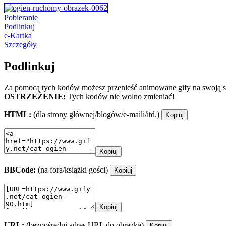
Pobieranie
Podlinkuj
e-Kartka
Szczegóły
Podlinkuj
Za pomocą tych kodów możesz przenieść animowane gify na swoją st
OSTRZEŻENIE:
Tych kodów nie wolno zmieniać!
HTML:
(dla strony głównej/blogów/e-maili/itd.)
Kopiuj
Kopiuj
BBCode:
(na fora/książki gości)
Kopiuj
Kopiuj
URL:
(bezpośredni adres URL do obrazka)
Kopiuj