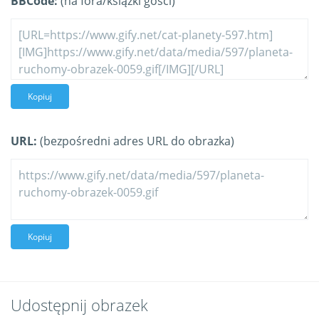
BBCode:
(na fora/książki gości)
Kopiuj
URL:
(bezpośredni adres URL do obrazka)
Kopiuj
Udostępnij obrazek