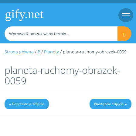
gify.net
Togg
navi
Strona główna
/
P
/
Planety
/ planeta-ruchomy-obrazek-0059
planeta-ruchomy-obrazek-
0059
« Poprzednie zdjęcie
Następne zdjęcie »