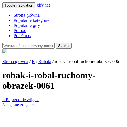
gify.net
Toggle navigation
Strona główna
Popularne kategorie
Popularne gify
Pomoc
Poleć nas
Szukaj
Strona główna
/
R
/
Robaki
/ robak-i-robal-ruchomy-obrazek-0061
robak-i-robal-ruchomy-
obrazek-0061
« Poprzednie zdjęcie
Następne zdjęcie »