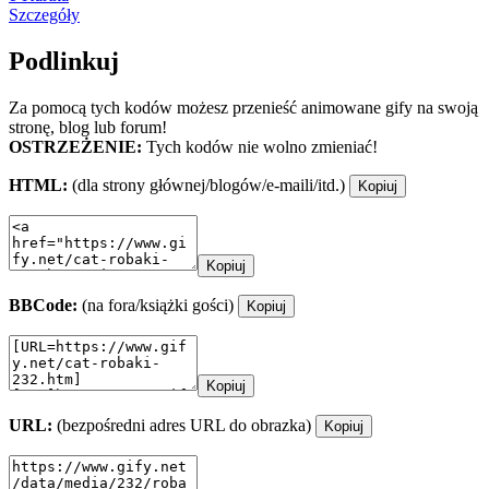
Szczegóły
Podlinkuj
Za pomocą tych kodów możesz przenieść animowane gify na swoją
stronę, blog lub forum!
OSTRZEŻENIE:
Tych kodów nie wolno zmieniać!
HTML:
(dla strony głównej/blogów/e-maili/itd.)
Kopiuj
Kopiuj
BBCode:
(na fora/książki gości)
Kopiuj
Kopiuj
URL:
(bezpośredni adres URL do obrazka)
Kopiuj