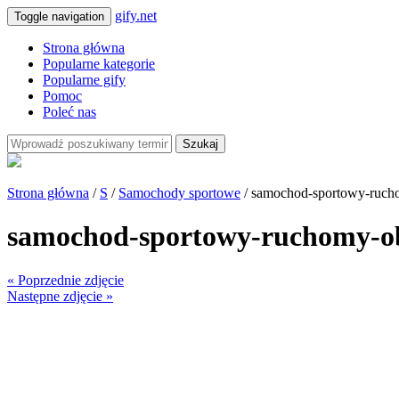
gify.net
Toggle navigation
Strona główna
Popularne kategorie
Popularne gify
Pomoc
Poleć nas
Szukaj
Strona główna
/
S
/
Samochody sportowe
/ samochod-sportowy-ruch
samochod-sportowy-ruchomy-o
« Poprzednie zdjęcie
Następne zdjęcie »