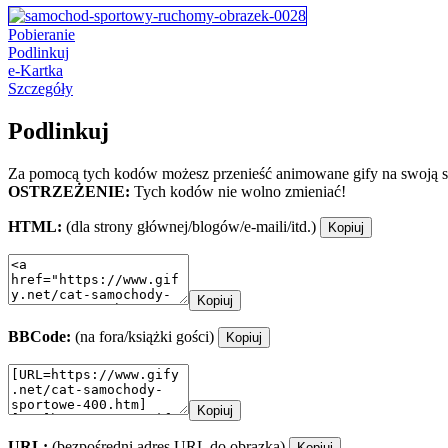
Pobieranie
Podlinkuj
e-Kartka
Szczegóły
Podlinkuj
Za pomocą tych kodów możesz przenieść animowane gify na swoją st
OSTRZEŻENIE:
Tych kodów nie wolno zmieniać!
HTML:
(dla strony głównej/blogów/e-maili/itd.)
Kopiuj
Kopiuj
BBCode:
(na fora/książki gości)
Kopiuj
Kopiuj
URL:
(bezpośredni adres URL do obrazka)
Kopiuj