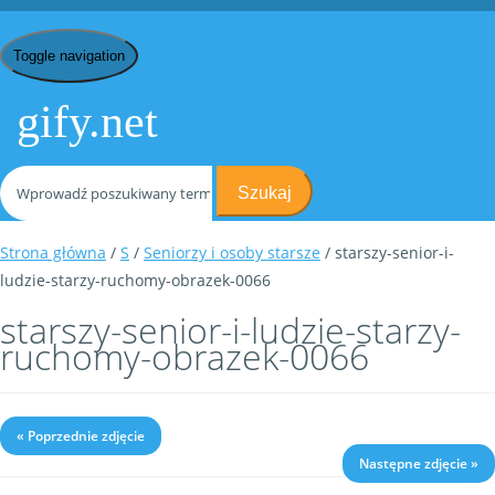
Toggle navigation
gify.net
Szukaj
Strona główna
/
S
/
Seniorzy i osoby starsze
/ starszy-senior-i-
ludzie-starzy-ruchomy-obrazek-0066
starszy-senior-i-ludzie-starzy-
ruchomy-obrazek-0066
« Poprzednie zdjęcie
Następne zdjęcie »