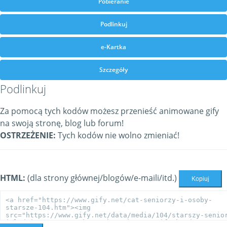
Pobieranie
Podlinkuj
e-Kartka
Szczegóły
Podlinkuj
Za pomocą tych kodów możesz przenieść animowane gify
na swoją stronę, blog lub forum!
OSTRZEŻENIE:
Tych kodów nie wolno zmieniać!
HTML:
(dla strony głównej/blogów/e-maili/itd.)
Kopiuj