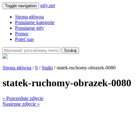
gify.net
Toggle navigation
Strona główna
Popularne kategorie
Popularne gify
Pomoc
Poleć nas
Szukaj
Strona główna
/
S
/
Statki
/ statek-ruchomy-obrazek-0080
statek-ruchomy-obrazek-0080
« Poprzednie zdjęcie
Następne zdjęcie »