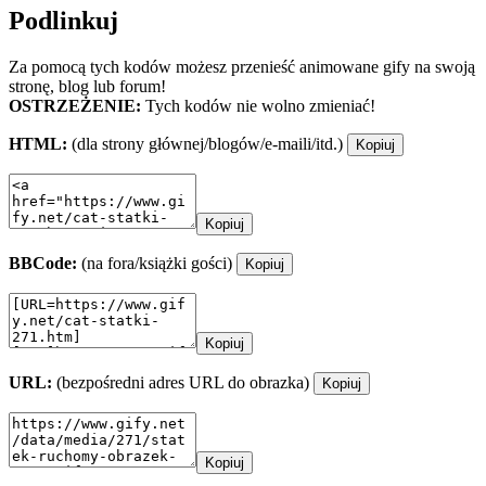
Podlinkuj
Za pomocą tych kodów możesz przenieść animowane gify na swoją
stronę, blog lub forum!
OSTRZEŻENIE:
Tych kodów nie wolno zmieniać!
HTML:
(dla strony głównej/blogów/e-maili/itd.)
Kopiuj
Kopiuj
BBCode:
(na fora/książki gości)
Kopiuj
Kopiuj
URL:
(bezpośredni adres URL do obrazka)
Kopiuj
Kopiuj