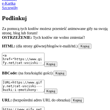
e-Kartka
Szczegóły
Podlinkuj
Za pomocą tych kodów możesz przenieść animowane gify na swoją
stronę, blog lub forum!
OSTRZEŻENIE:
Tych kodów nie wolno zmieniać!
HTML:
(dla strony głównej/blogów/e-maili/itd.)
Kopiuj
Kopiuj
BBCode:
(na fora/książki gości)
Kopiuj
Kopiuj
URL:
(bezpośredni adres URL do obrazka)
Kopiuj