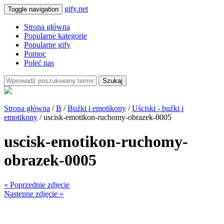
gify.net
Toggle navigation
Strona główna
Popularne kategorie
Popularne gify
Pomoc
Poleć nas
Szukaj
Strona główna
/
B
/
Buźki i emotikony
/
Uściski - buźki i
emotikony
/ uscisk-emotikon-ruchomy-obrazek-0005
uscisk-emotikon-ruchomy-
obrazek-0005
« Poprzednie zdjęcie
Następne zdjęcie »