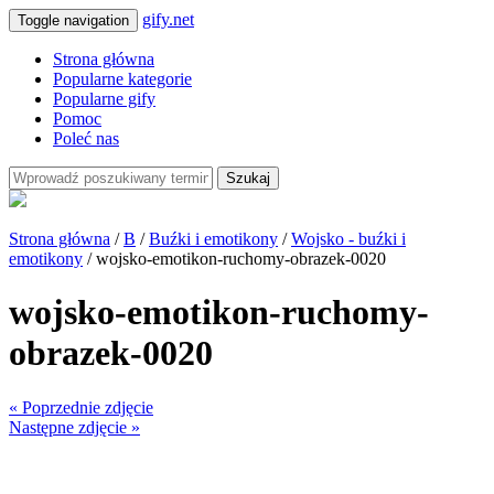
gify.net
Toggle navigation
Strona główna
Popularne kategorie
Popularne gify
Pomoc
Poleć nas
Szukaj
Strona główna
/
B
/
Buźki i emotikony
/
Wojsko - buźki i
emotikony
/ wojsko-emotikon-ruchomy-obrazek-0020
wojsko-emotikon-ruchomy-
obrazek-0020
« Poprzednie zdjęcie
Następne zdjęcie »