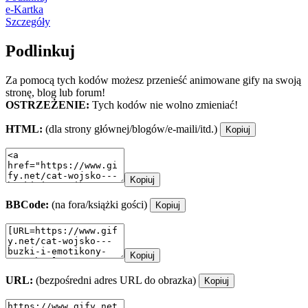
e-Kartka
Szczegóły
Podlinkuj
Za pomocą tych kodów możesz przenieść animowane gify na swoją
stronę, blog lub forum!
OSTRZEŻENIE:
Tych kodów nie wolno zmieniać!
HTML:
(dla strony głównej/blogów/e-maili/itd.)
Kopiuj
Kopiuj
BBCode:
(na fora/książki gości)
Kopiuj
Kopiuj
URL:
(bezpośredni adres URL do obrazka)
Kopiuj