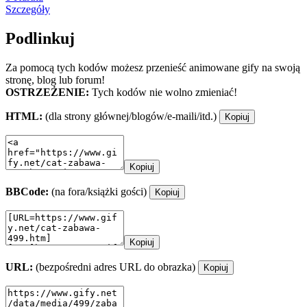
Szczegóły
Podlinkuj
Za pomocą tych kodów możesz przenieść animowane gify na swoją
stronę, blog lub forum!
OSTRZEŻENIE:
Tych kodów nie wolno zmieniać!
HTML:
(dla strony głównej/blogów/e-maili/itd.)
Kopiuj
Kopiuj
BBCode:
(na fora/książki gości)
Kopiuj
Kopiuj
URL:
(bezpośredni adres URL do obrazka)
Kopiuj