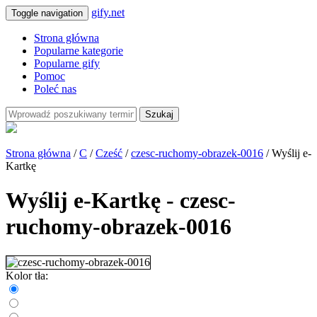
gify.net
Toggle navigation
Strona główna
Popularne kategorie
Popularne gify
Pomoc
Poleć nas
Szukaj
Strona główna
/
C
/
Cześć
/
czesc-ruchomy-obrazek-0016
/ Wyślij e-
Kartkę
Wyślij e-Kartkę - czesc-
ruchomy-obrazek-0016
Kolor tła: