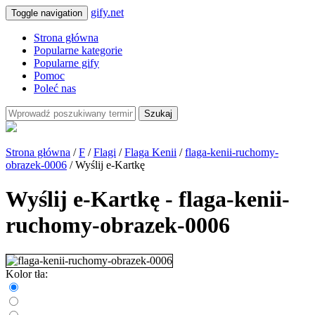
gify.net
Toggle navigation
Strona główna
Popularne kategorie
Popularne gify
Pomoc
Poleć nas
Szukaj
Strona główna
/
F
/
Flagi
/
Flaga Kenii
/
flaga-kenii-ruchomy-
obrazek-0006
/ Wyślij e-Kartkę
Wyślij e-Kartkę - flaga-kenii-
ruchomy-obrazek-0006
Kolor tła: