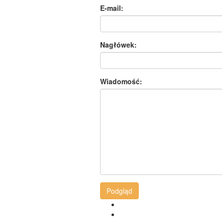
E-mail:
Nagłówek:
Wiadomość:
Podgląd