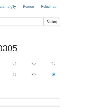
larne gify
Pomoc
Poleć nas
Szukaj
-0305