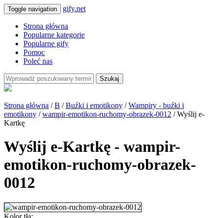
gify.net
Toggle navigation
Strona główna
Popularne kategorie
Popularne gify
Pomoc
Poleć nas
Szukaj
Strona główna
/
B
/
Buźki i emotikony
/
Wampiry - buźki i
emotikony
/
wampir-emotikon-ruchomy-obrazek-0012
/ Wyślij e-
Kartkę
Wyślij e-Kartkę - wampir-
emotikon-ruchomy-obrazek-
0012
Kolor tła: