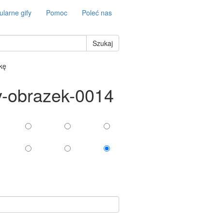
larne gify
Pomoc
Poleć nas
Szukaj
tkę
y-obrazek-0014