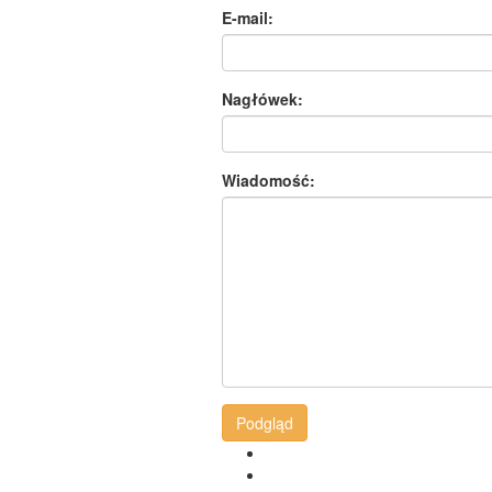
E-mail:
Nagłówek:
Wiadomość:
Podgląd