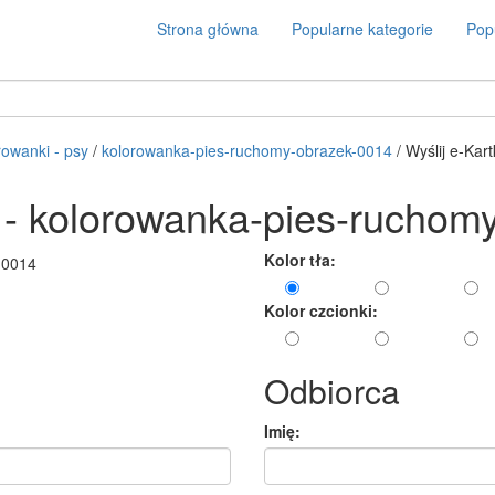
Strona główna
Popularne kategorie
Popu
rowanki - psy
/
kolorowanka-pies-ruchomy-obrazek-0014
/ Wyślij e-Kar
ę - kolorowanka-pies-ruchom
Kolor tła:
Kolor czcionki:
Odbiorca
Imię: