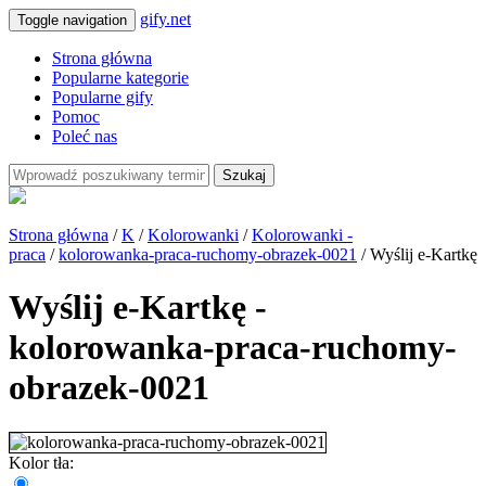
gify.net
Toggle navigation
Strona główna
Popularne kategorie
Popularne gify
Pomoc
Poleć nas
Szukaj
Strona główna
/
K
/
Kolorowanki
/
Kolorowanki -
praca
/
kolorowanka-praca-ruchomy-obrazek-0021
/ Wyślij e-Kartkę
Wyślij e-Kartkę -
kolorowanka-praca-ruchomy-
obrazek-0021
Kolor tła: